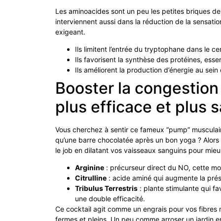
Les aminoacides sont un peu les petites briques de l’
interviennent aussi dans la réduction de la sensati
exigeant.
Ils limitent l’entrée du tryptophane dans le 
Ils favorisent la synthèse des protéines, ess
Ils améliorent la production d’énergie au sein
Booster la congestion
plus efficace et plus s
Vous cherchez à sentir ce fameux “pump” musculaire
qu’une barre chocolatée après un bon yoga ? Alors i
le job en dilatant vos vaisseaux sanguins pour mieu
Arginine
: précurseur direct du NO, cette mo
Citrulline
: acide aminé qui augmente la prése
Tribulus Terrestris
: plante stimulante qui f
une double efficacité.
Ce cocktail agit comme un engrais pour vos fibres m
fermes et pleins. Un peu comme arroser un jardin en p