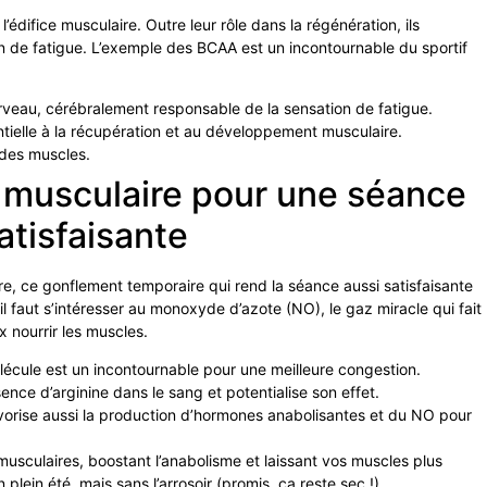
édifice musculaire. Outre leur rôle dans la régénération, ils
on de fatigue. L’exemple des BCAA est un incontournable du sportif
cerveau, cérébralement responsable de la sensation de fatigue.
entielle à la récupération et au développement musculaire.
 des muscles.
 musculaire pour une séance
atisfaisante
, ce gonflement temporaire qui rend la séance aussi satisfaisante
l faut s’intéresser au monoxyde d’azote (NO), le gaz miracle qui fait
x nourrir les muscles.
lécule est un incontournable pour une meilleure congestion.
nce d’arginine dans le sang et potentialise son effet.
avorise aussi la production d’hormones anabolisantes et du NO pour
usculaires, boostant l’anabolisme et laissant vos muscles plus
lein été, mais sans l’arrosoir (promis, ça reste sec !).