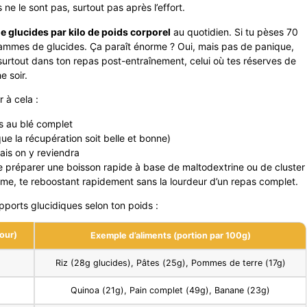
 ne le sont pas, surtout pas après l’effort.
 glucides par kilo de poids corporel
au quotidien. Si tu pèses 70
rammes de glucides. Ça paraît énorme ? Oui, mais pas de panique,
 surtout dans ton repas post-entraînement, celui où tes réserves de
 soir.
 à cela :
s au blé complet
e la récupération soit belle et bonne)
ais on y reviendra
 te préparer une boisson rapide à base de maltodextrine ou de cluster
ème, te reboostant rapidement sans la lourdeur d’un repas complet.
apports glucidiques selon ton poids :
our)
Exemple d’aliments (portion par 100g)
Riz (28g glucides), Pâtes (25g), Pommes de terre (17g)
Quinoa (21g), Pain complet (49g), Banane (23g)