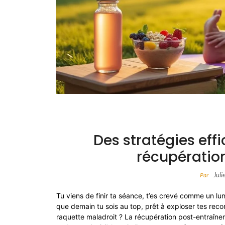
Des stratégies eff
récupératio
Juli
Par
Tu viens de finir ta séance, t’es crevé comme un lun
que demain tu sois au top, prêt à exploser tes rec
raquette maladroit ? La récupération post-entraînem