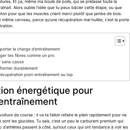
utures. Et ça, même ma boule de poils, qui se prélasse toute la
ntraînait. Alors oublie l’idée que tu peux bâcler cette étape, ou que
béton pour que tes muscles crient merci plutôt que jambe de bois.
et même cerveau, parce qu’une récupération mal huilée, c’est la porte
vation.
porter la charge d’entraînement
éger tes fibres comme un pro
er sans casse
erformer durablement
 récupération post-entraînement au top
tion énergétique pour
’entraînement
ture de course : il va te falloir refaire le plein rapidement pour ne
 sont les glucides. Tu sais, c’est un peu le carburant premium qui
p d’athlètes passent à côté, surtout ceux qui ont tendance à voir les