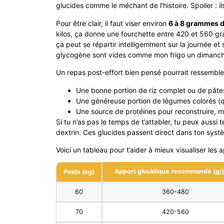
glucides comme le méchant de l’histoire. Spoiler : ils
Pour être clair, il faut viser environ
6 à 8 grammes de
kilos, ça donne une fourchette entre 420 et 560 g
ça peut se répartir intelligemment sur la journée et
glycogène sont vides comme mon frigo un dimanche
Un repas post-effort bien pensé pourrait ressembler
Une bonne portion de riz complet ou de pâte
Une généreuse portion de légumes colorés (qu
Une source de protéines pour reconstruire, m
Si tu n’as pas le temps de t’attabler, tu peux aussi
dextrin. Ces glucides passent direct dans ton syst
Voici un tableau pour t’aider à mieux visualiser les 
Apport glucidique recommandé (g/j
Poids (kg)
60
360-480
70
420-560