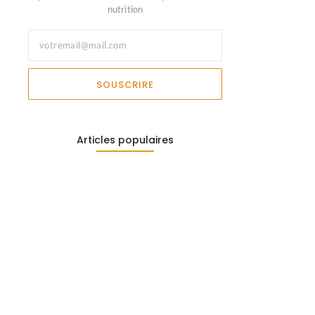
nutrition
SOUSCRIRE
Articles populaires
Escalade en salle bienfaits :…