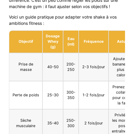
différence. C’est un peu comme régler les poids sur une
machine de gym : il faut ajuster selon vos objectifs !
Voici un guide pratique pour adapter votre shake à vos
ambitions fitness :
Dosage
Eau
Objectif
Whey
Fréquence
Astuce
(ml)
(g)
Ajoutez un
Prise de
200-
banane pou
40-50
2-3 fois/jour
masse
250
plus de
calories
Prenez-le e
300-
collation
Perte de poids
25-30
1-2 fois/jour
350
pour coupe
la faim
Privilégiez
Sèche
250-
les moment
35-40
2 fois/jour
musculaire
300
post-
entraînemen