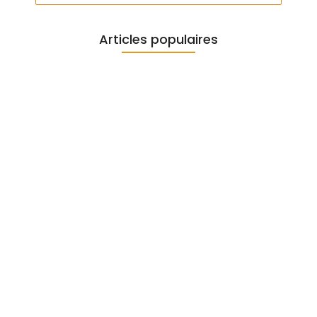
Articles populaires
Escalade en salle bienfaits :…
7 juin 2025