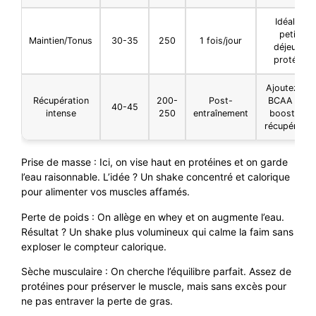
Idéal en
petit-
Maintien/Tonus
30-35
250
1 fois/jour
déjeuner
protéiné
Ajoutez de
Récupération
200-
Post-
BCAA pour
40-45
intense
250
entraînement
booster la
récupératio
Prise de masse : Ici, on vise haut en protéines et on garde
l’eau raisonnable. L’idée ? Un shake concentré et calorique
pour alimenter vos muscles affamés.
Perte de poids : On allège en whey et on augmente l’eau.
Résultat ? Un shake plus volumineux qui calme la faim sans
exploser le compteur calorique.
Sèche musculaire : On cherche l’équilibre parfait. Assez de
protéines pour préserver le muscle, mais sans excès pour
ne pas entraver la perte de gras.