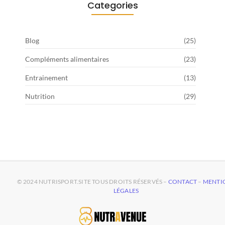
Categories
Blog
(25)
Compléments alimentaires
(23)
Entrainement
(13)
Nutrition
(29)
© 2024 NUTRISPORT.SITE TOUS DROITS RÉSERVÉS –
CONTACT
–
MENTI
LÉGALES