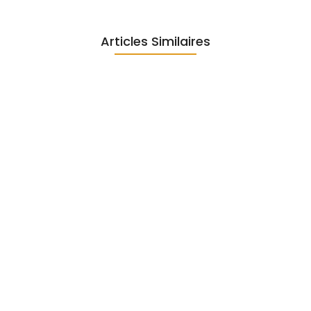
Articles Similaires
Escalade en salle bienfaits :…
7 juin 2025