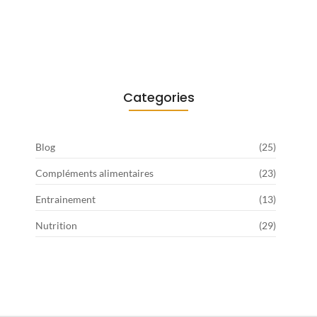
Optimiser son alimentation pour
améliorer…
19 mai 2025
Categories
Blog
(25)
Compléments alimentaires
(23)
Entrainement
(13)
Nutrition
(29)