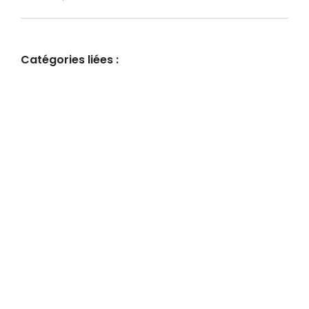
Catégories liées :
COMPLÉMENTS
25 janvier 2024
/