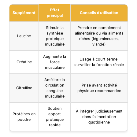
Effet
Supplément
Conseils d’utilisation
principal
Stimule la
Prendre en complément
synthèse
alimentaire ou via aliments
Leucine
protéique
riches (légumineuses,
musculaire
viande)
Augmente la
Usage à court terme,
Créatine
force
surveiller la fonction rénale
musculaire
Améliore la
circulation
Prise avant activité
Citrulline
sanguine
physique recommandée
musculaire
Soutien
À intégrer judicieusement
Protéines en
apport
dans l’alimentation
poudre
protéique
quotidienne
rapide