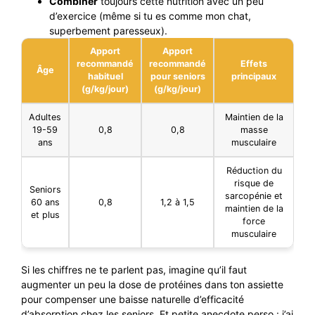
Combiner
toujours cette nutrition avec un peu
d’exercice (même si tu es comme mon chat,
superbement paresseux).
Apport
Apport
recommandé
recommandé
Effets
Âge
habituel
pour seniors
principaux
(g/kg/jour)
(g/kg/jour)
Adultes
Maintien de la
19-59
0,8
0,8
masse
ans
musculaire
Réduction du
risque de
Seniors
sarcopénie et
60 ans
0,8
1,2 à 1,5
maintien de la
et plus
force
musculaire
Si les chiffres ne te parlent pas, imagine qu’il faut
augmenter un peu la dose de protéines dans ton assiette
pour compenser une baisse naturelle d’efficacité
d’absorption chez les seniors. Et petite anecdote perso : j’ai